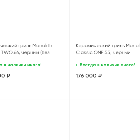
ческий гриль Monolith
Керамический гриль Monol
 TWO.66, черный (без
Classic ONE.55, черный
и столиков)
а в наличии много!
Всегда в наличии много!
00 ₽
176 000 ₽