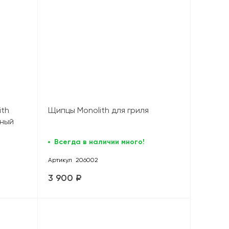
ith
Щипцы Monolith для гриля
рный
Всегда в наличии много!
Артикул
206002
3 900 ₽