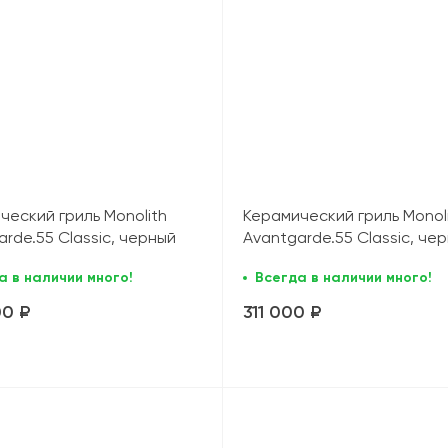
ческий гриль Monolith
Керамический гриль Monol
rde.55 Classic, черный
Avantgarde.55 Classic, че
(без ножек и столиков)
а в наличии много!
Всегда в наличии много!
00 ₽
311 000 ₽