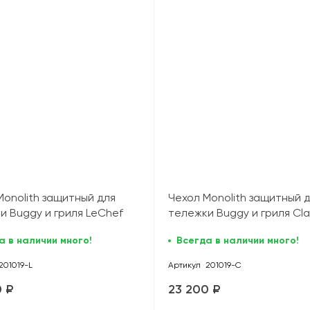
Monolith защитный для
Чехол Monolith защитный 
и Buggy и гриля LeChef
тележки Buggy и гриля Cla
а в наличии много!
Всегда в наличии много!
201019-L
Артикул
201019-C
0 ₽
23 200 ₽