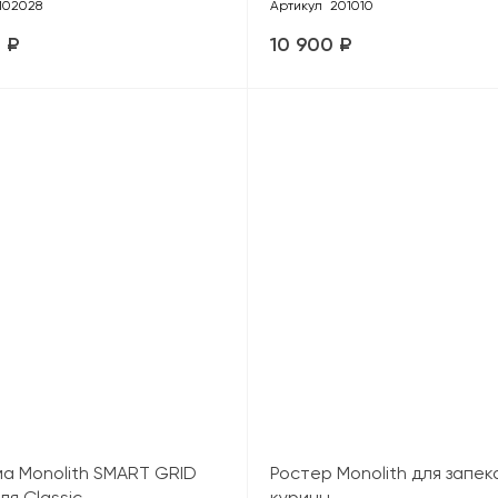
102028
Артикул
201010
 ₽
10 900 ₽
а Monolith SMART GRID
Ростер Monolith для запек