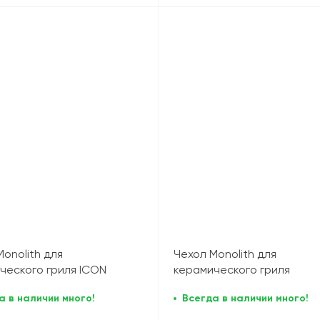
onolith для
Чехол Monolith для
ческого гриля ICON
керамического гриля
Classic/Basic
а в наличии много!
Всегда в наличии много!