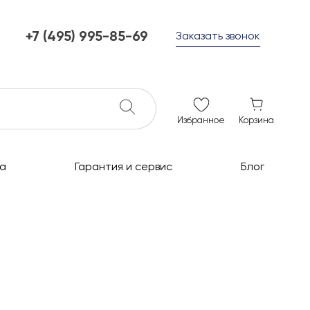
+7 (495) 995-85-69
Заказать звонок
+7 (495) 995-85-69
г. Мытищи, с 10 до 21
ежедневно с 10 до 21
info@c-grills.ru
Избранное
Корзина
а
Гарантия и сервис
Блог