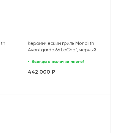
ith
Керамический гриль Monolith
Avantgarde.66 LeChef, черный
(без ножек и столиков)
Всегда в наличии много!
442 000 ₽