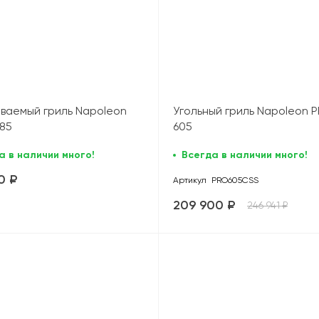
ваемый гриль Napoleon
Угольный гриль Napoleon 
485
605
а в наличии много!
Всегда в наличии много!
0 ₽
Артикул
PRO605CSS
209 900 ₽
246 941 ₽