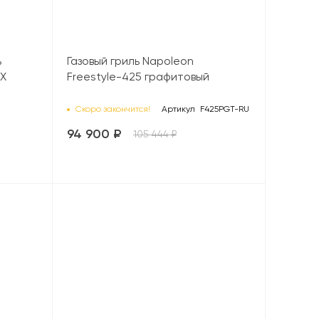
ь
Газовый гриль Napoleon
5X
Freestyle-425 графитовый
Скоро закончится!
Артикул
F425PGT-RU
94 900 ₽
105 444 ₽