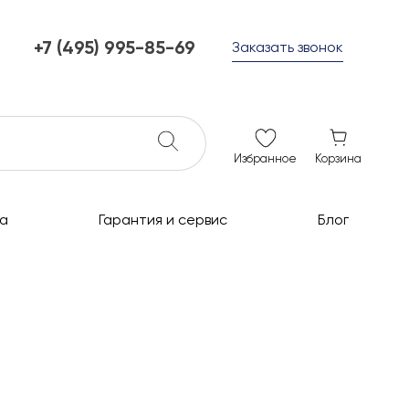
+7 (495) 995-85-69
Заказать звонок
+7 (495) 995-85-69
г. Мытищи, с 10 до 21
ежедневно с 10 до 21
info@c-grills.ru
Избранное
Корзина
а
Гарантия и сервис
Блог