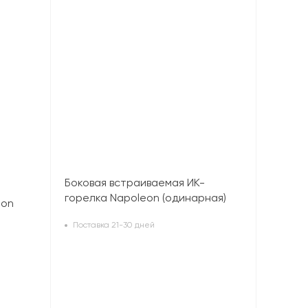
Боковая встраиваемая ИК-
горелка Napoleon (одинарная)
eon
черная матовая
Поставка 21-30 дней