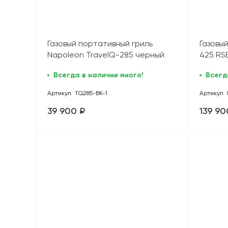
Газовый портативный гриль
Газовы
Napoleon TravelQ-285 черный
425 RS
вертел
Всегда в наличии много!
Всегд
Артикул
TQ285-BK-1
Артикул
39 900 ₽
139 90