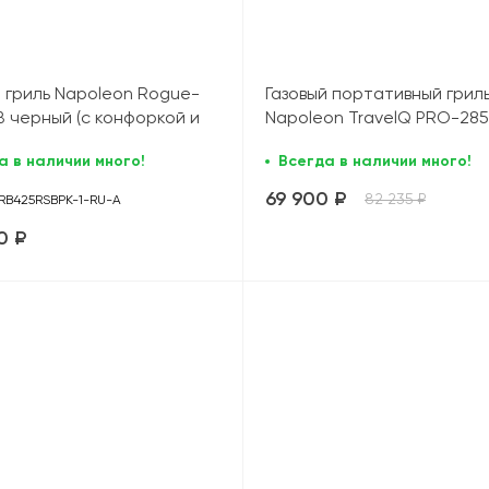
й гриль Napoleon Rogue-
Газовый портативный грил
B черный (с конфоркой и
Napoleon TravelQ PRO-28
ом)
ФАНТОМ черный
а в наличии много!
Всегда в наличии много!
69 900 ₽
82 235 ₽
RB425RSBPK-1-RU-A
0 ₽