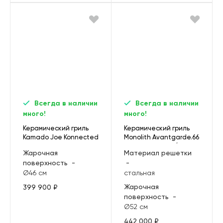
Всегда в наличии
Всегда в наличии
много!
много!
Керамический гриль
Керамический гриль
Kamado Joe Konnected
Monolith Avantgarde.66
II Red
LeChef, черный (без
Жарочная
Материал решетки
ножек и столиков)
поверхность
-
-
Ø46 см
стальная
Жарочная
399 900 ₽
поверхность
-
Ø52 см
442 000 ₽