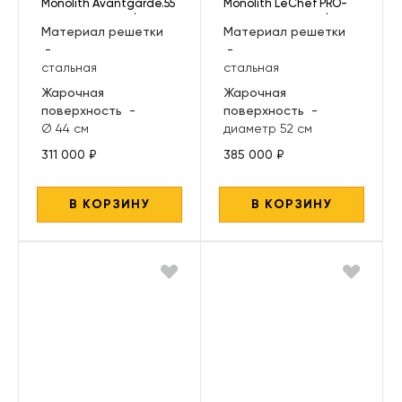
Monolith Avantgarde.55
Monolith LeChef PRO-
Classic, черный (без
Serie 2.0, черный (без
Материал решетки
Материал решетки
ножек и столиков)
ножек и столиков)
-
-
стальная
стальная
Жарочная
Жарочная
поверхность
-
поверхность
-
Ø 44 см
диаметр 52 см
311 000 ₽
385 000 ₽
В КОРЗИНУ
В КОРЗИНУ