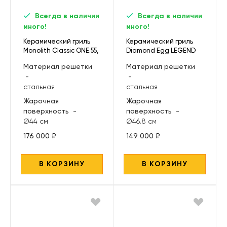
Всегда в наличии
Всегда в наличии
много!
много!
Керамический гриль
Керамический гриль
Monolith Classic ONE.55,
Diamond Egg LEGEND
черный
DEEP BLACK
Материал решетки
Материал решетки
-
-
стальная
стальная
Жарочная
Жарочная
поверхность
-
поверхность
-
Ø44 см
Ø46.8 см
176 000 ₽
149 000 ₽
В КОРЗИНУ
В КОРЗИНУ