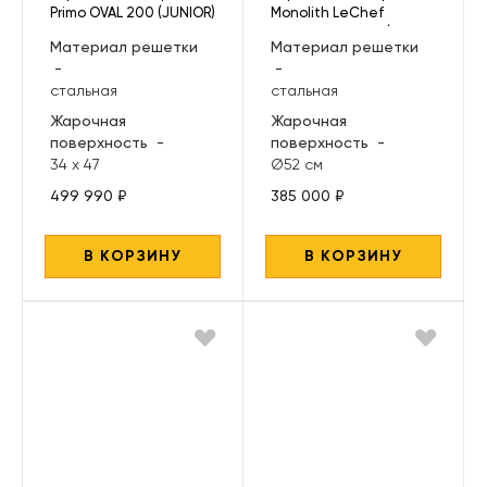
Primo OVAL 200 (JUNIOR)
Monolith LeChef
All in One
TWO.66, черный (без
Материал решетки
Материал решетки
ножек и столиков)
-
-
стальная
стальная
Жарочная
Жарочная
поверхность
-
поверхность
-
34 х 47
Ø52 см
499 990 ₽
385 000 ₽
В КОРЗИНУ
В КОРЗИНУ