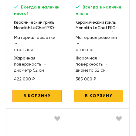
Всегда в наличии
Всегда в наличии
много!
много!
Керамический гриль
Керамический гриль
Monolith LeChef PRO-
Monolith LeChef PRO-
Serie 2.0, черный
Serie 2.0, красный (без
Материал решетки
Материал решетки
ножек и столиков)
-
-
стальная
стальная
Жарочная
Жарочная
поверхность
-
поверхность
-
диаметр 52 см
диаметр 52 см
422 000 ₽
385 000 ₽
В КОРЗИНУ
В КОРЗИНУ