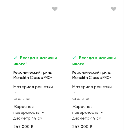
Всегда в наличии
Всегда в наличии
много!
много!
Керамический гриль
Керамический гриль
Monolith Classic PRO-
Monolith Classic PRO-
Serie 2.0, черный (без
Serie 2.0, красный (без
Материал решетки
Материал решетки
ножек и столиков)
ножек и столиков)
-
-
стальная
стальная
Жарочная
Жарочная
поверхность
-
поверхность
-
диаметр 44 см
диаметр 44 см
247 000 ₽
247 000 ₽