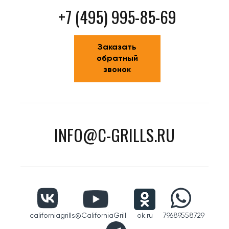
+7 (495) 995-85-69
Заказать
обратный
звонок
INFO@C-GRILLS.RU
californiagrills
@CaliforniaGrill
ok.ru
79689558729