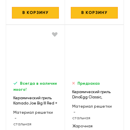
В КОРЗИНУ
В КОРЗИНУ
Всегда в наличии
Предзаказ
много!
Керамический гриль
DinoEgg Classic,
Керамический гриль
черный
Kamado Joe Big III Red +
Материал решетки
комплект
-
Материал решетки
стальная
-
стальная
Жарочная