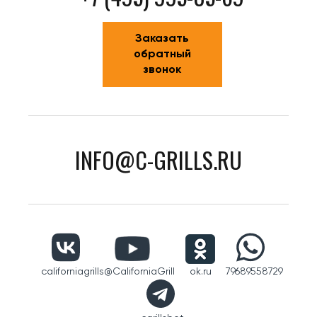
Заказать
обратный
звонок
INFO@C-GRILLS.RU
californiagrills
@CaliforniaGrill
ok.ru
79689558729