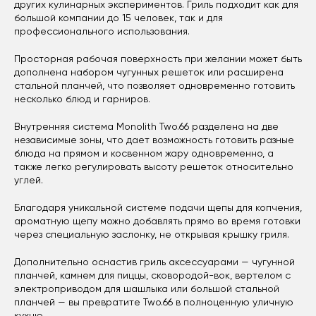
других кулинарных экспериментов. Гриль подходит как для
большой компании до 15 человек, так и для
профессионального использования.
Просторная рабочая поверхность при желании может быть
дополнена набором чугунных решеток или расширена
стальной планчей, что позволяет одновременно готовить
несколько блюд и гарниров.
Внутренняя система Monolith Two.66 разделена на две
независимые зоны, что дает возможность готовить разные
блюда на прямом и косвенном жару одновременно, а
также легко регулировать высоту решеток относительно
углей.
Благодаря уникальной системе подачи щепы для копчения,
ароматную щепу можно добавлять прямо во время готовки
через специальную заслонку, не открывая крышку гриля.
Дополнительно оснастив гриль аксессуарами — чугунной
планчей, камнем для пиццы, сковородой-вок, вертелом с
электроприводом для шашлыка или большой стальной
планчей — вы превратите Two.66 в полноценную уличную
кухню.