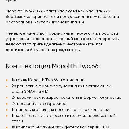
Monolith Two.66 выбирают как любители масштабных
барбекю-вечеринок, так и профессионалы — владельцы
ресторанов и кейтеринговых компаний.
Немецкое качество, продуманные технологии, простота
управления, надежность и точный контроль температуры
делают этот гриль идеальным инструментом для
достижения безупречных результатов.
Комплектация Monolith Two.66:
1× гриль Monolith Two.66, цвет черный
2× решетки в форме полумесяца из нержавеющей
стали SMART GRID
2× керамических жароотсекателя в форме полумесяца
2× поддона для сбора жира
1× направляющая для подачи щепы при копчении
1× корзина для угля с разделителем из нержавеющей
стали
1× комплект керамической футеровки серии PRO