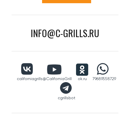
INFO@C-GRILLS.RU
californiagrills
@CaliforniaGrill
ok.ru
79689558729
cgrillsbot