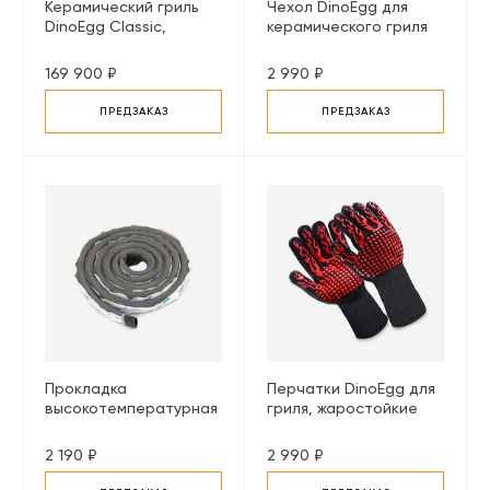
Керамический гриль
Чехол DinoEgg для
DinoEgg Classic,
керамического гриля
красный
Classic
169 900 ₽
2 990 ₽
ПРЕДЗАКАЗ
ПРЕДЗАКАЗ
Прокладка
Перчатки DinoEgg для
высокотемпературная
гриля, жаростойкие
DinoEgg для всех
типов керамических
2 190 ₽
2 990 ₽
грилей (за 1 метр)