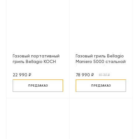
Газовый портативный
Газовый гриль Bellagio
гриль Bellagio KOCH
Maniero 5000 стальной
Gourmet 100 черный
(с конфоркой)
22 990 ₽
78 990 ₽
87 767 ₽
ПРЕДЗАКАЗ
ПРЕДЗАКАЗ