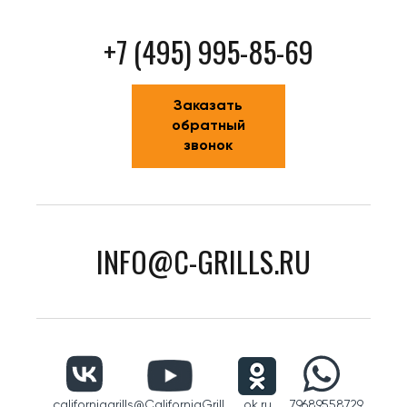
+7 (495) 995-85-69
Заказать
обратный
звонок
INFO@C-GRILLS.RU
californiagrills
@CaliforniaGrill
ok.ru
79689558729