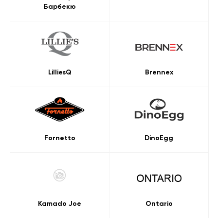
Барбекю
LilliesQ
Brennex
Fornetto
DinoEgg
Kamado Joe
Ontario