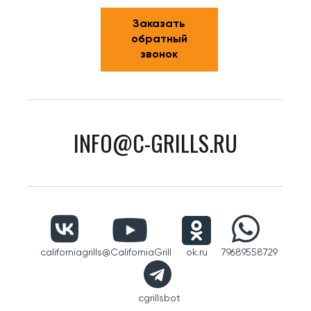
Заказать
обратный
звонок
INFO@C-GRILLS.RU
californiagrills
@CaliforniaGrill
ok.ru
79689558729
cgrillsbot