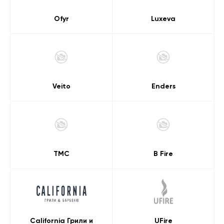
Ofyr
Luxeva
Veito
Enders
TMC
B Fire
California Грили и
UFire