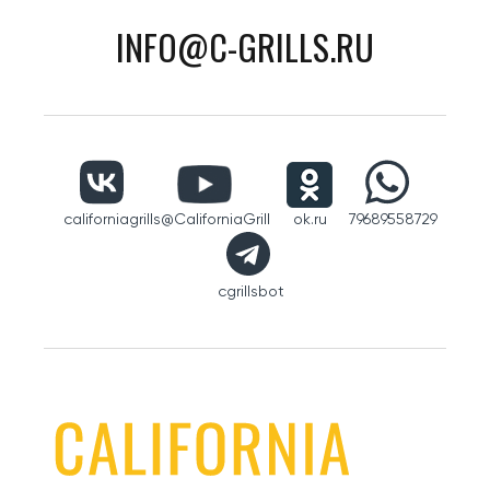
INFO@C-GRILLS.RU
californiagrills
@CaliforniaGrill
ok.ru
79689558729
cgrillsbot