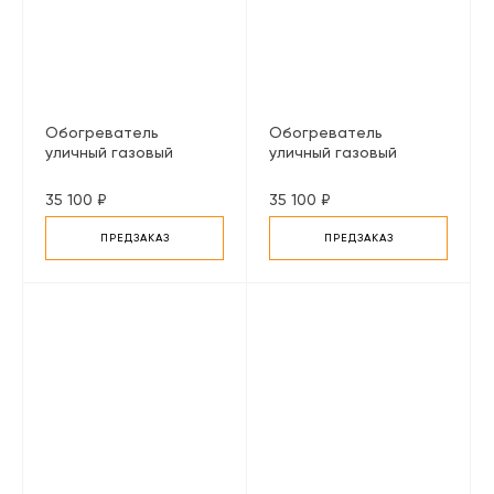
Обогреватель
Обогреватель
уличный газовый
уличный газовый
инфракрасный Enders
инфракрасный Enders
Nova LED L, серый
Nova LED L, черный
35 100 ₽
35 100 ₽
ПРЕДЗАКАЗ
ПРЕДЗАКАЗ