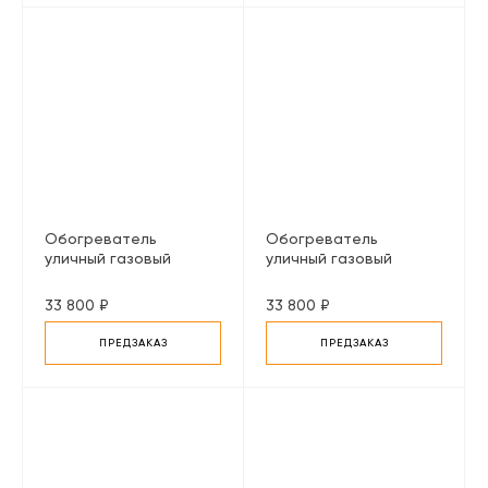
Обогреватель
Обогреватель
уличный газовый
уличный газовый
инфракрасный Enders
инфракрасный Enders
Nova LED M, серый
Nova LED M, черный
33 800 ₽
33 800 ₽
ПРЕДЗАКАЗ
ПРЕДЗАКАЗ