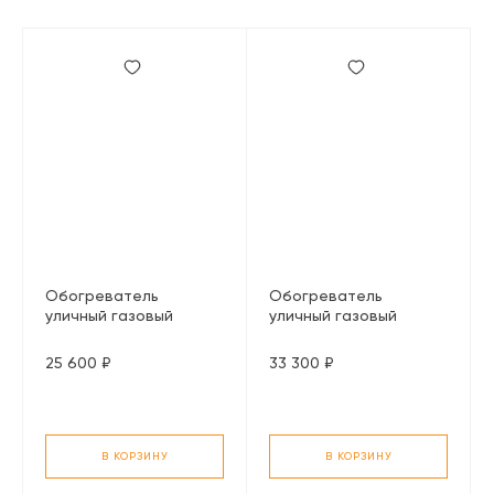
Обогреватель
Обогреватель
уличный газовый
уличный газовый
инфракрасный Enders
инфракрасный Enders
Elegance (гриб),
Polo 2.0, стальной
25 600 ₽
33 300 ₽
стальной
В КОРЗИНУ
В КОРЗИНУ