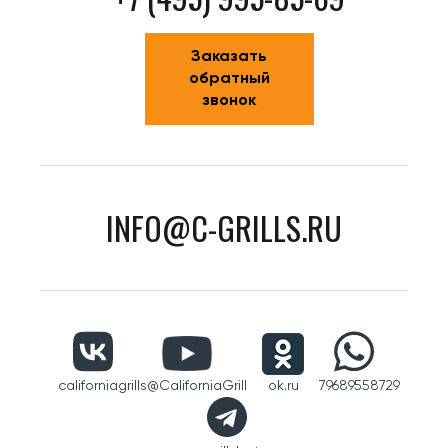
Заказать
обратный
звонок
INFO@C-GRILLS.RU
californiagrills
@CaliforniaGrill
ok.ru
79689558729