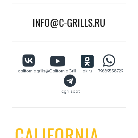
INFO@C-GRILLS.RU
californiagrills
@CaliforniaGrill
ok.ru
79689558729
cgrillsbot