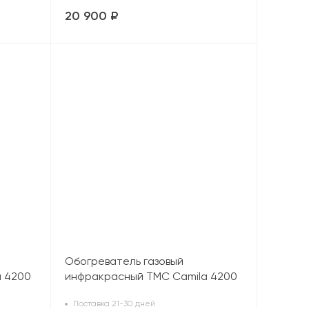
20 900 ₽
Обогреватель газовый
a 4200
инфракрасный TMC Camila 4200
(4,2 кВт), серый
Поставка 21-30 дней