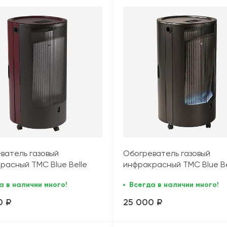
ватель газовый
Обогреватель газовый
расный TMC Blue Belle
инфракрасный TMC Blue Be
 (4,2 кВт), красный
Chic TM (4,2 кВт), черный
а в наличии много!
Всегда в наличии много!
0 ₽
25 000 ₽