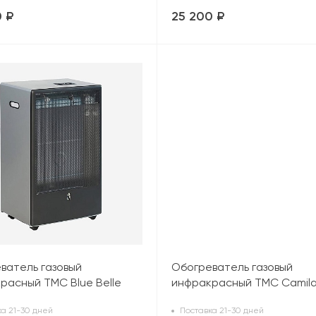
0 ₽
25 200 ₽
ватель газовый
Обогреватель газовый
расный TMC Blue Belle
инфракрасный TMC Camil
т), серый
(4,2 кВт), черный
а 21-30 дней
Поставка 21-30 дней