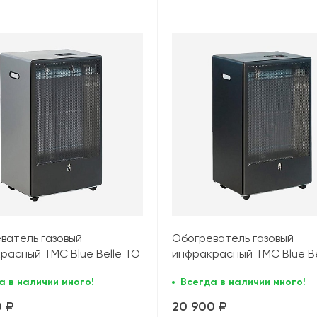
ватель газовый
Обогреватель газовый
расный TMC Blue Belle TO
инфракрасный TMC Blue Be
т), серый
(4,2 кВт), черный
а в наличии много!
Всегда в наличии много!
0 ₽
20 900 ₽