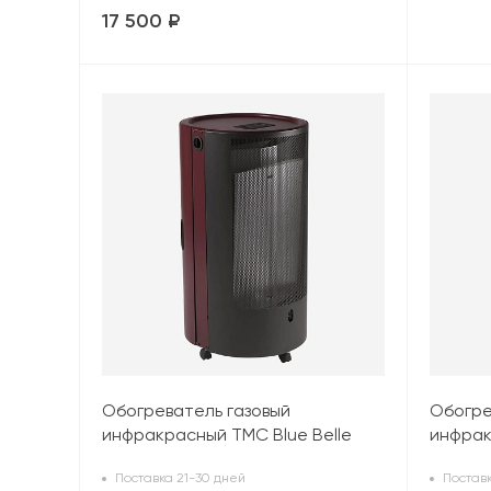
17 500 ₽
Обогреватель газовый
Обогре
инфракрасный TMC Blue Belle
инфрак
Chic (4,2 кВт), красный
Chic (4
Поставка 21-30 дней
Поставк