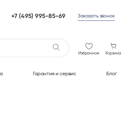
+7 (495) 995-85-69
Заказать звонок
+7 (495) 995-85-69
г. Мытищи, с 10 до 21
ежедневно с 10 до 21
info@c-grills.ru
Избранное
Корзина
а
Гарантия и сервис
Блог