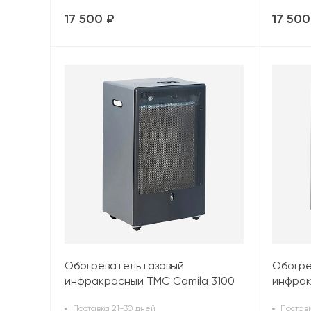
17 500 ₽
17 500
Обогреватель газовый
Обогре
инфракрасный TMC Camila 3100
инфрак
(3,4 кВт), серый
(3,4 кВ
Поставка 21-30 дней
Поставк