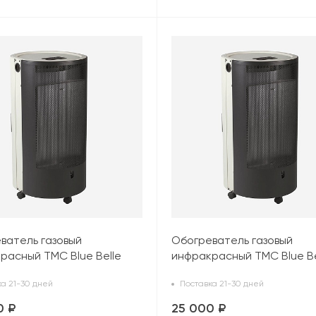
ватель газовый
Обогреватель газовый
расный TMC Blue Belle
инфракрасный TMC Blue Be
 (4,2 кВт), белый
Chic TM (4,2 кВт), белый
а 21-30 дней
Поставка 21-30 дней
0 ₽
25 000 ₽