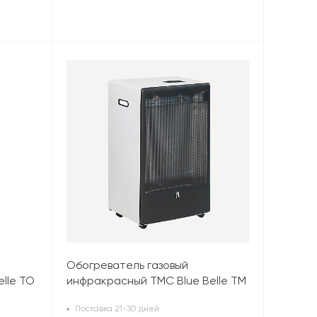
Обогреватель газовый
lle TO
инфракрасный TMC Blue Belle TM
(4,2 кВт), белый
Поставка 21-30 дней