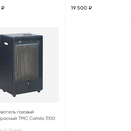
 ₽
19 500 ₽
ватель газовый
расный TMC Camila 3100
т), черный
а 21-30 дней