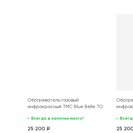
Обогреватель газовый
Обогре
инфракрасный TMC Blue Belle TO
инфрак
(4,2 кВт), черный
(4,2 кВ
Всегда в наличии много!
Всегд
25 200 ₽
25 20