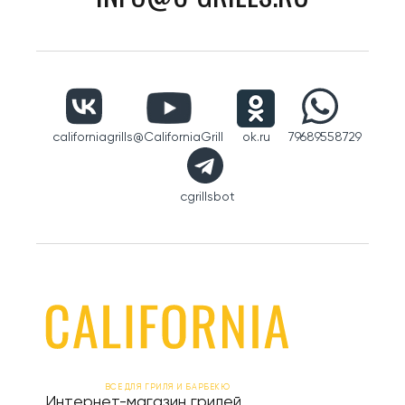
californiagrills
@CaliforniaGrill
ok.ru
79689558729
cgrillsbot
ВСЕ ДЛЯ ГРИЛЯ И БАРБЕКЮ
Интернет-магазин грилей