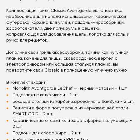
Комплектация гриля Classic Avantgarde включает все
необходимое для начала использования: керамическая
футеровка, корзина для углей, поддоны-жиросборники,
жароотсекатели, две полукруглые решетки,
направляющая для добавления щепы, лопатка для золы и
ручка для решеток.
Дополнив свой гриль аксессуарами, такими как чугунная
планча, камень для пиццы, сковорода-вок, вертел с
электроприводом или большая стальная планча, вы
превратите свой Classic в полноценную уличную кухню.
В комплект входит:
Monolith Avantgarde LeChef — черный матовый - 1 шт.
Подставка с колесиками - 1 шт.
Боковые столики из карбонизированного бамбука - 2 шт.
Решетки в форме полумесяца из нержавеющей стали
SMART GRID - 2 шт.
Керамические отсекатели жара в форме полумесяца -
2 шт.
Поддоны для сбора жира - 2 шт.
Набор футеровки серии PRO - 1 шт.