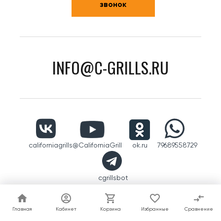
звонок
INFO@C-GRILLS.RU
californiagrills
@CaliforniaGrill
ok.ru
79689558729
cgrillsbot
Главная
Главная
Кабинет
Кабинет
Корзина
Корзина
Избранные
Избранные
Сравнение
Сравнение