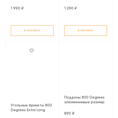
Heat, 8 кг.
Heat, 5 кг.
1 990 ₽
1 290 ₽
В КОРЗИНУ
В КОРЗИНУ
Поддоны 800 Degrees
алюминиевые размер
Угольные брикеты 800
M, 10 шт.
Degrees Extra Long
890 ₽
Heat, 3 кг.