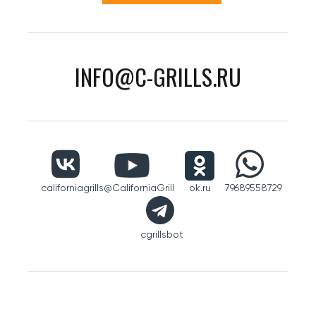
INFO@C-GRILLS.RU
californiagrills
@CaliforniaGrill
ok.ru
79689558729
cgrillsbot