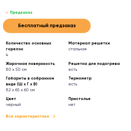
Предзаказ
Бесплатный предзаказ
Количество основных
Материал решетки
горелок
стальная
4
Жарочная поверхность
Решетка для подогрева
80 х 50 см
есть
Габариты в собранном
Термометр
виде (Ш х Г х В)
есть
82 х 65 х 60 см
Цвет
Пристолье
черный
нет
Все характеристики