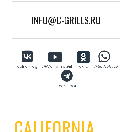
INFO@C-GRILLS.RU
californiagrills
@CaliforniaGrill
ok.ru
79689558729
cgrillsbot