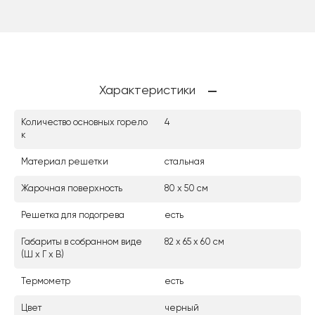
Характеристики
Количество основных горело
4
к
Материал решетки
стальная
Жарочная поверхность
80 х 50 см
Решетка для подогрева
есть
Габариты в собранном виде
82 х 65 х 60 см
(Ш х Г х В)
Термометр
есть
Цвет
черный