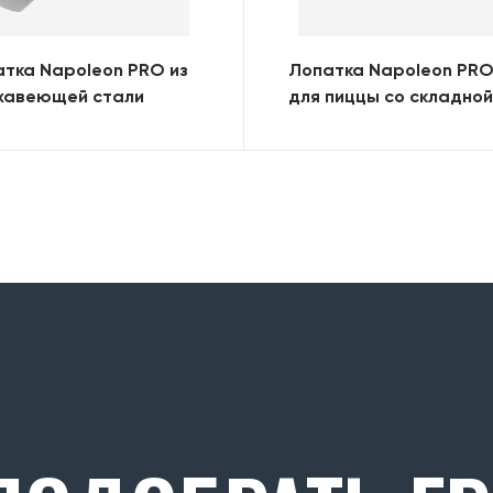
тка Napoleon PRO из
Лопатка Napoleon PR
жавеющей стали
для пиццы со складной
ручкой