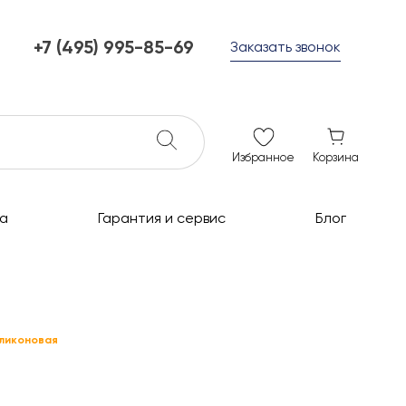
+7 (495) 995-85-69
Заказать звонок
+7 (495) 995-85-69
г. Мытищи, с 10 до 21
ежедневно с 10 до 21
info@c-grills.ru
Избранное
Корзина
а
Гарантия и сервис
Блог
иликоновая