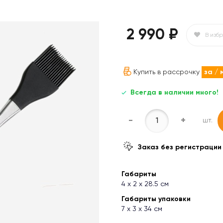
2 990 ₽
В изб
Купить в рассрочку
за
/ 
Всегда в наличии много!
-
+
шт.
Заказ без регистрации
Габариты
4 х 2 х 28.5 см
Габариты упаковки
7 х 3 х 34 см