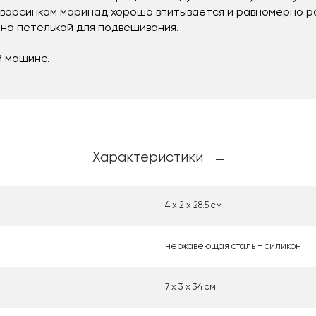
 ворсинкам маринад хорошо впитывается и равномерно 
на петелькой для подвешивания.
й машине.
Характеристики
4 х 2 х 28.5 см
нержавеющая сталь + силикон
7 х 3 х 34 см