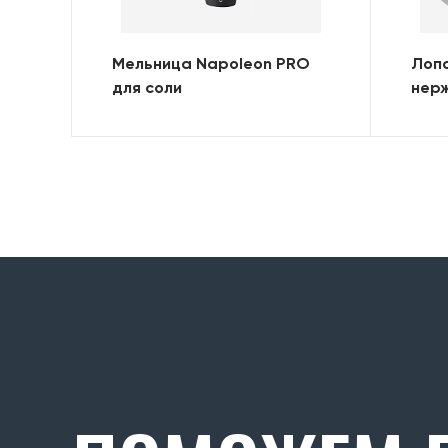
Мельница Napoleon PRO
Лопа
для соли
нер