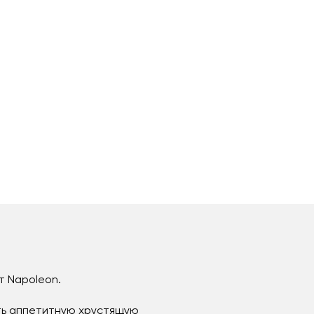
т Napoleon.
ить аппетитную хрустящую