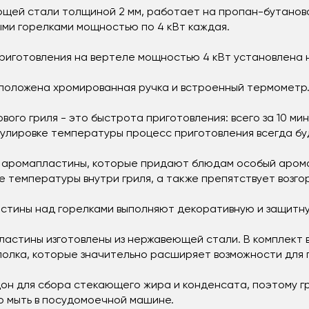
еющей стали толщиной 2 мм, работает на пропан-бутанов
ми горелками мощностью по 4 кВт каждая.
риготовления на вертеле мощностью 4 кВт установлена н
положена хромированная ручка и встроенный термометр
ого гриля - это быстрота приготовления: всего за 10 ми
гулировке температуры процесс приготовления всегда бу
 аромапластины, которые придают блюдам особый арома
температуры внутри гриля, а также препятствует возго
тины над горелками выполняют декоративную и защитну
астины изготовлены из нержавеющей стали. В комплект в
полка, которые значительно расширяет возможности для 
н для сбора стекающего жира и конденсата, поэтому гр
 мыть в посудомоечной машине.