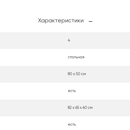
Характеристики
4
стальная
80 х 50 cм
есть
82 х 65 х 60 см
есть