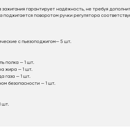
 зажигания гарантирует надёжность, не требуя дополнит
аз поджигается поворотом ручки регулятора соответств
ические с пьезоподжигом— 5 шт.
ь полка — 1 шт.
а жира — 1 шт.
а газа — 1 шт.
ном безопасности — 1 шт.
 шт.