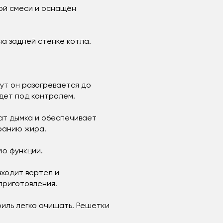
ой смеси и оснащён
а задней стенке котла.
.
нут он разогревается до
дет под контролем.
т дымка и обеспечивает
ранию жира.
ю функции.
ходит вертел и
приготовления.
иль легко очищать. Решетки