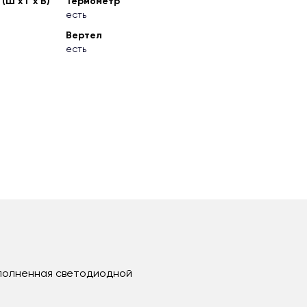
Ш х Г х В)
Термометр
есть
Вертел
есть
дополненная светодиодной