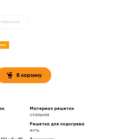
 избранное
мес.
В корзину
ок
Материал решетки
стальная
Решетка для подогрева
есть