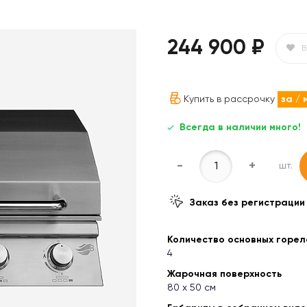
244 900 ₽
В
Купить в рассрочку
за
/ 
Всегда в наличии много!
-
+
шт.
Заказ без регистрации
Количество основных горел
4
Жарочная поверхность
80 х 50 cм