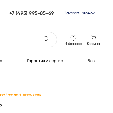
+7 (495) 995-85-69
Заказать звонок
+7 (495) 995-85-69
г. Мытищи, с 10 до 21
ежедневно с 10 до 21
info@c-grills.ru
Избранное
Корзина
а
Гарантия и сервис
Блог
zov Premium 4, нерж. сталь
ь