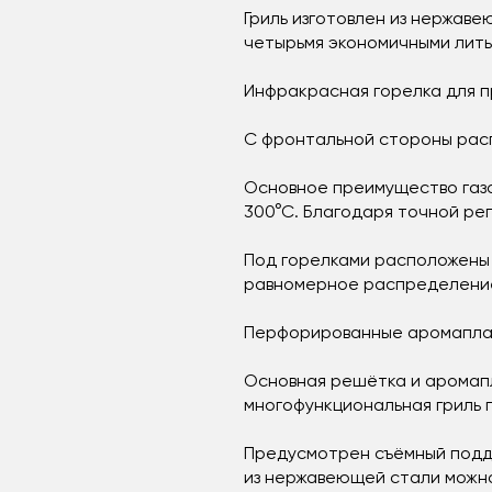
Гриль изготовлен из нержав
четырьмя экономичными литы
Инфракрасная горелка для п
С фронтальной стороны рас
Основное преимущество газов
300°С. Благодаря точной ре
Под горелками расположены
равномерное распределение 
Перфорированные аромаплас
Основная решётка и аромапл
многофункциональная гриль 
Предусмотрен съёмный поддо
из нержавеющей стали можно