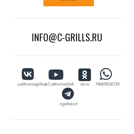
INFO@C-GRILLS.RU
californiagrills
@CaliforniaGrill
ok.ru
79689558729
cgrillsbot