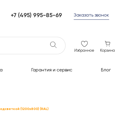
+7 (495) 995-85-69
Заказать звонок
+7 (495) 995-85-69
г. Мытищи, с 10 до 21
ежедневно с 10 до 21
info@c-grills.ru
Избранное
Корзина
а
Гарантия и сервис
Блог
одсветкой (1200x800) (RAL)