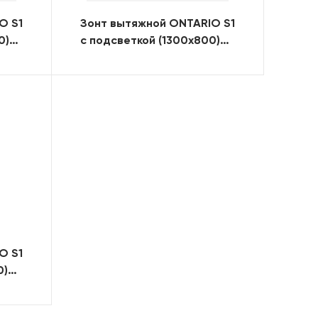
O S1
Зонт вытяжной ONTARIO S1
0)
с подсветкой (1300x800)
(RAL)
O S1
0)