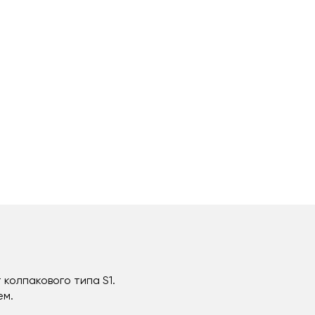
колпакового типа S1.
ем.