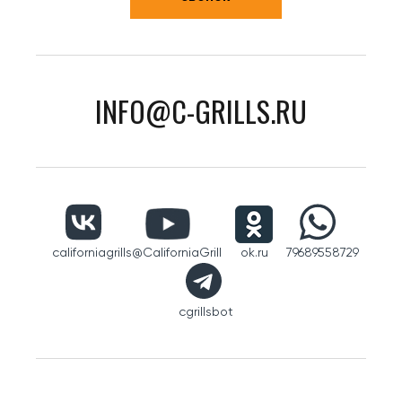
INFO@C-GRILLS.RU
californiagrills
@CaliforniaGrill
ok.ru
79689558729
cgrillsbot