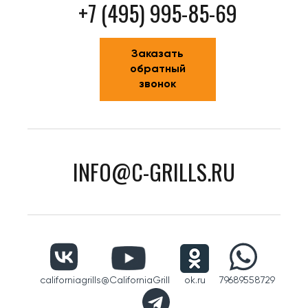
+7 (495) 995-85-69
Заказать
обратный
звонок
INFO@C-GRILLS.RU
californiagrills
@CaliforniaGrill
ok.ru
79689558729