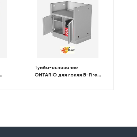
Тумба-основание
ONTARIO для гриля B-Fire
ями
Kutuzov 4 с 2-мя дверями
(нерж. сталь)