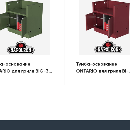
ба-основание
Тумба-основание
RIO для гриля BIG-38
ONTARIO для гриля BI-
мя дверями (RAL)
32/BIG-32 с 2-мя двер
(RAL)