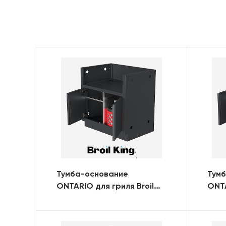
Тумба-основание
Тум
ONTARIO для гриля Broil
ONTA
King Regal 520 BI с 2-мя
King
дверями (RAL)
двер