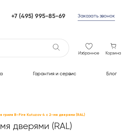
+7 (495) 995-85-69
Заказать звонок
+7 (495) 995-85-69
г. Мытищи, с 10 до 21
ежедневно с 10 до 21
info@c-grills.ru
Избранное
Корзина
а
Гарантия и сервис
Блог
гриля B-Fire Kutuzov 4 с 2-мя дверями (RAL)
мя дверями (RAL)