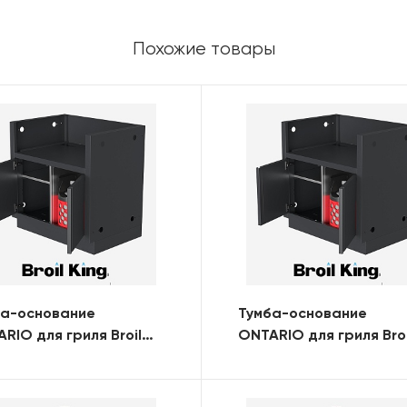
Похожие товары
ба-основание
Тумба-основание
RIO для гриля Broil
ONTARIO для гриля Broi
 Baron 520 BI с 2-мя
King Baron 420 BI с 2-м
ями (RAL)
дверями (RAL)