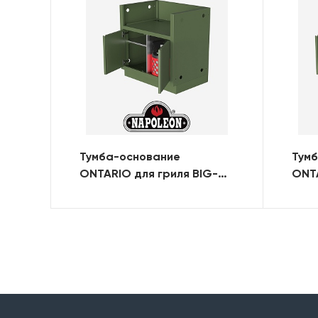
Тумба-основание
Тум
ONTARIO для гриля BIG-44
ONTA
с 2-мя дверями (RAL)
с 2-