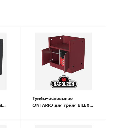
Тумба-основание
l
ONTARIO для гриля BILEX-
я
485 с 2-мя дверями (RAL)