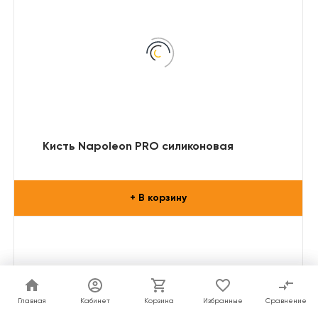
Кисть Napoleon PRO силиконовая
+ В корзину
Главная
Главная
Кабинет
Кабинет
Корзина
Корзина
Избранные
Избранные
Сравнение
Сравнение