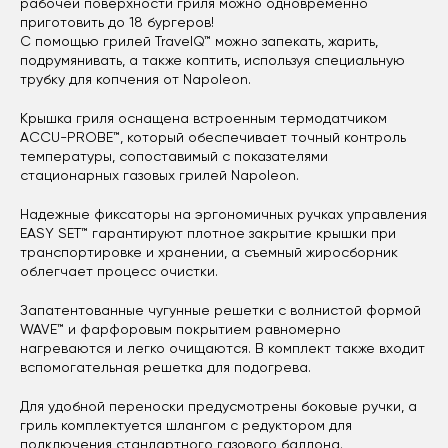
рабочей поверхности гриля можно одновременно
приготовить до 18 бургеров!
С помощью грилей TravelQ™ можно запекать, жарить,
подрумянивать, а также коптить, используя специальную
трубку для копчения от Napoleon.
Крышка гриля оснащена встроенным термодатчиком
ACCU-PROBE™, который обеспечивает точный контроль
температуры, сопоставимый с показателями
стационарных газовых грилей Napoleon.
Надежные фиксаторы на эргономичных ручках управления
EASY SET™ гарантируют плотное закрытие крышки при
транспортировке и хранении, а съемный жиросборник
облегчает процесс очистки.
Запатентованные чугунные решетки с волнистой формой
WAVE™ и фарфоровым покрытием равномерно
нагреваются и легко очищаются. В комплект также входит
вспомогательная решетка для подогрева.
Для удобной переноски предусмотрены боковые ручки, а
гриль комплектуется шлангом с редуктором для
подключения стандартного газового баллона.