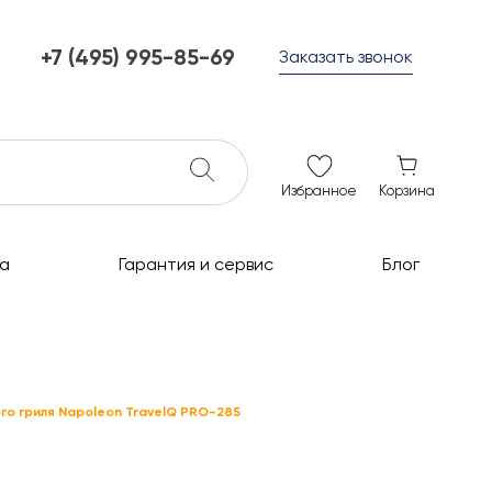
+7 (495) 995-85-69
Заказать звонок
+7 (495) 995-85-69
г. Мытищи, с 10 до 21
ежедневно с 10 до 21
info@c-grills.ru
Избранное
Корзина
а
Гарантия и сервис
Блог
го гриля Napoleon TravelQ PRO-285