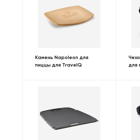
Камень Napoleon для
Чехо
пиццы для TravelQ
для 
285