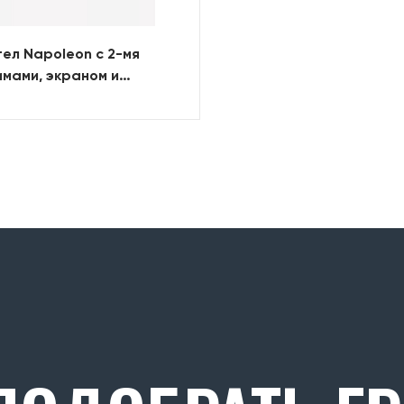
ел Napoleon с 2-мя
мами, экраном и
ктромотором для
ей TravelQ-285