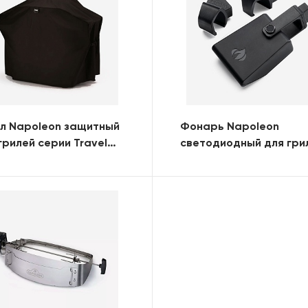
л Napoleon защитный
Фонарь Napoleon
грилей серии TravelQ
светодиодный для гри
X
TravelQ