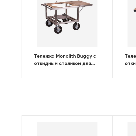
Тележка Monolith Buggy с
Теле
откидным столиком для
отки
гриля LeChef
грил