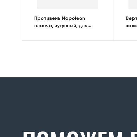
Противень Napoleon
Верт
планча, чугунный, для
зажи
модели TravelQ-285
эле
грил