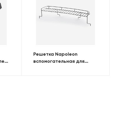
Решетка Napoleon
лей
вспомогательная для
TravelQ PRO-285