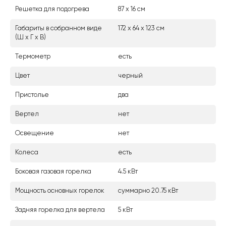
Решетка для подогрева
87 х 16 см
Габариты в собранном виде
172 х 64 х 123 см
(Ш х Г х В)
Термометр
есть
Цвет
черный
Пристолье
два
Вертел
нет
Освещение
нет
Колеса
есть
Боковая газовая горелка
4.5 кВт
Мощность основных горелок
суммарно 20.75 кВт
Задняя горелка для вертела
5 кВт