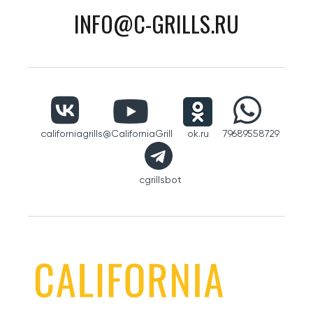
INFO@C-GRILLS.RU
californiagrills
@CaliforniaGrill
ok.ru
79689558729
cgrillsbot