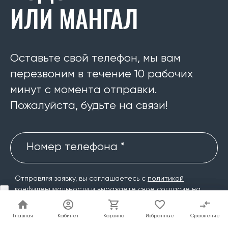
ИЛИ МАНГАЛ
Оставьте свой телефон, мы вам
перезвоним в течение 10 рабочих
минут с момента отправки.
Пожалуйста, будьте на связи!
Номер телефона *
Отправляя заявку, вы соглашаетесь с
политикой
конфиденциальности и выражаете свое согласие на
обработку персональных данных.
Главная
Главная
Кабинет
Кабинет
Корзина
Корзина
Избранные
Избранные
Сравнение
Сравнение