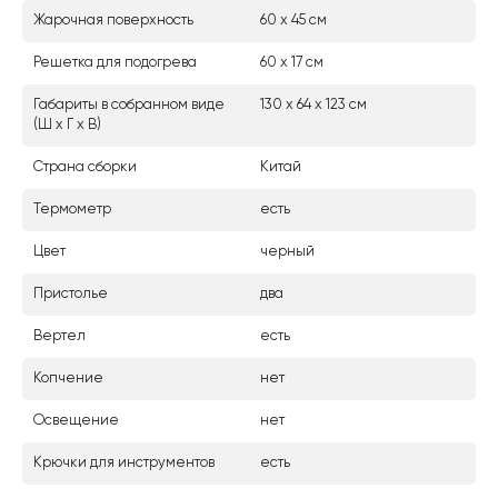
Жарочная поверхность
60 х 45 см
Решетка для подогрева
60 х 17 см
Габариты в собранном виде
130 х 64 х 123 см
(Ш х Г х В)
Страна сборки
Китай
Термометр
есть
Цвет
черный
Пристолье
два
Вертел
есть
Копчение
нет
Освещение
нет
Крючки для инструментов
есть