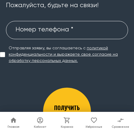
Пожалуйста, будьте на связи!
Номер телефона *
Отправляя заявку, вы соглашаетесь с
политикой
конфиденциальности и выражаете свое согласие на
обработку персональных данных.
ПОЛУЧИТЬ
КОНСУЛЬТАЦИЮ
Главная
Главная
Кабинет
Кабинет
Корзина
Корзина
Избранные
Избранные
Сравнение
Сравнение