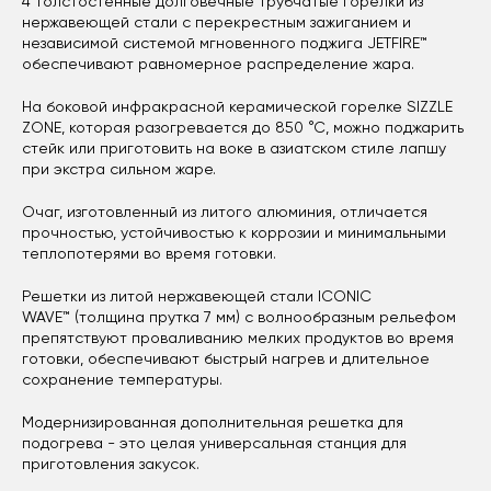
4 толстостенные долговечные трубчатые горелки из
нержавеющей стали с перекрестным зажиганием и
независимой системой мгновенного поджига JETFIRE™
обеспечивают равномерное распределение жара.
На боковой инфракрасной керамической горелке SIZZLE
ZONE, которая разогревается до 850 °С, можно поджарить
стейк или приготовить на воке в азиатском стиле лапшу
при экстра сильном жаре.
Очаг, изготовленный из литого алюминия, отличается
прочностью, устойчивостью к коррозии и минимальными
теплопотерями во время готовки.
Решетки из литой нержавеющей стали ICONIC
WAVE™ (толщина прутка 7 мм) с волнообразным рельефом
препятствуют проваливанию мелких продуктов во время
готовки, обеспечивают быстрый нагрев и длительное
сохранение температуры.
Модернизированная дополнительная решетка для
подогрева - это целая универсальная станция ​​для
приготовления закусок.