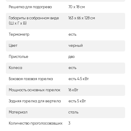
Решетка для подогрева
70 х 18 см
Габариты в собранном виде
163 х 66 х 128 см
(Ш х Г х В)
Термометр
есть
Цвет
черный
Пристолье
два
Колеса
есть
Боковая газовая горелка
есть 4.5 кВт
Мощность основных горелок
16 кВт
Задняя горелка для вертела
есть 5 кВт
Материал
сталь
Количество проголосовавших
3