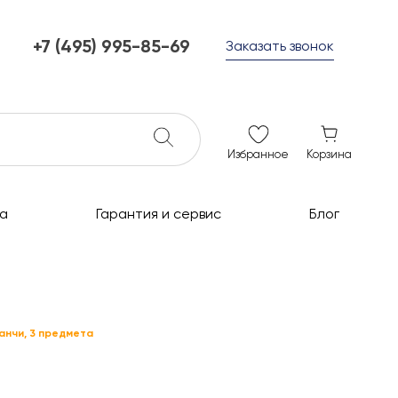
+7 (495) 995-85-69
Заказать звонок
+7 (495) 995-85-69
г. Мытищи, с 10 до 21
ежедневно с 10 до 21
info@c-grills.ru
Избранное
Корзина
а
Гарантия и сервис
Блог
анчи, 3 предмета