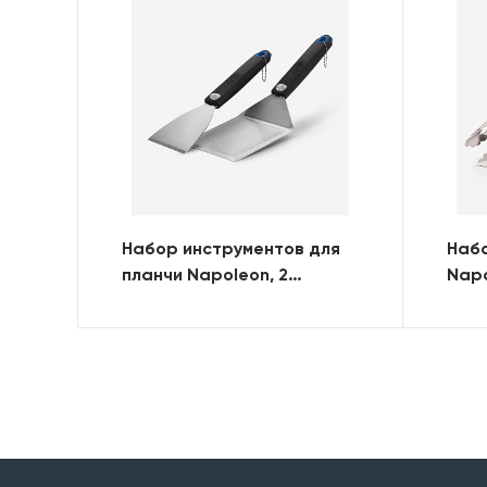
Набор инструментов для
Наб
планчи Napoleon, 2
Napo
предмета
пред