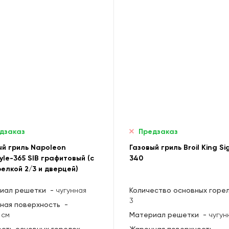
дзаказ
Предзаказ
ый гриль Napoleon
Газовый гриль Broil King Si
yle-365 SIB графитовый (с
340
елкой 2/3 и дверцей)
иал решетки
-
чугунная
Количество основных горе
3
ная поверхность
-
 см
Материал решетки
-
чугун