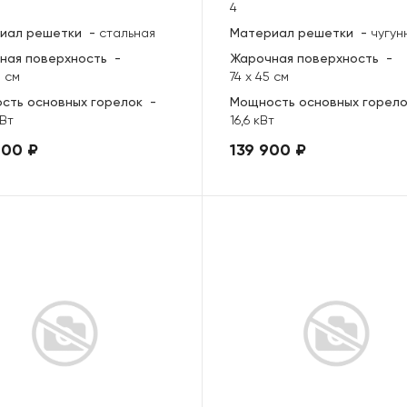
4
иал решетки
-
стальная
Материал решетки
-
чугун
ная поверхность
-
Жарочная поверхность
-
5 см
74 х 45 см
сть основных горелок
-
Мощность основных горел
кВт
16,6 кВт
900 ₽
139 900 ₽