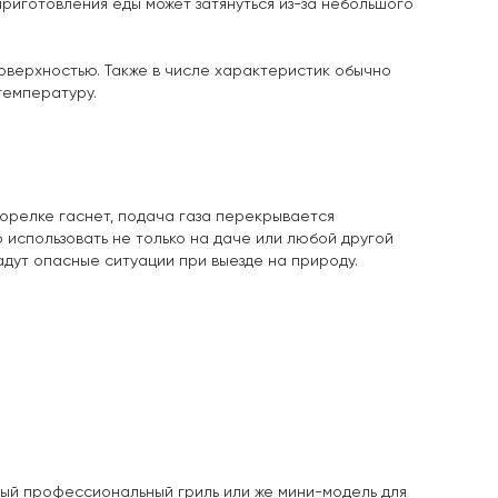
 приготовления еды может затянуться из-за небольшого
верхностью. Также в числе характеристик обычно
температуру.
горелке гаснет, подача газа перекрывается
о использовать не только на даче или любой другой
адут опасные ситуации при выезде на природу.
ный профессиональный гриль или же мини-модель для