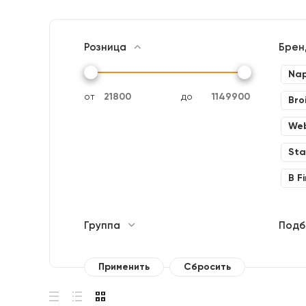
Розница
Бре
Nap
от
до
Broi
We
Star
B Fi
Группа
Подб