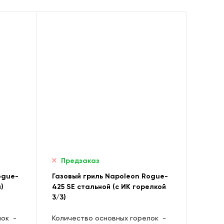
Предзаказ
ogue-
Газовый гриль Napoleon Rogue-
)
425 SE стальной (с ИК горелкой
3/3)
лок
-
Количество основных горелок
-