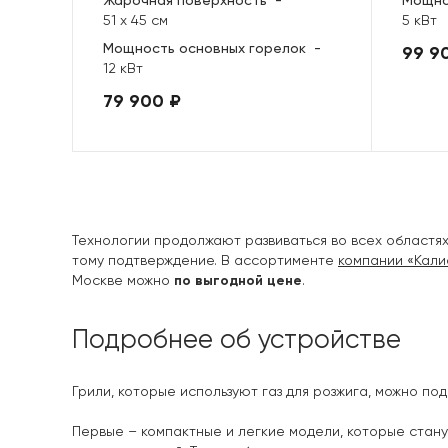
Жарочная поверхность
-
Мощно
51 х 45 см
5 кВт
Мощность основных горелок
-
99 9
12 кВт
79 900 ₽
Технологии продолжают развиваться во всех областя
тому подтверждение. В ассортименте
компании «Кали
Москве можно
по выгодной цене
.
Подробнее об устройстве
Грили, которые используют газ для розжига, можно по
Первые – компактные и легкие модели, которые стан