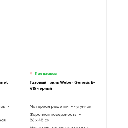
Предзаказ
gnet
Газовый гриль Weber Genesis E-
415 черный
лок
-
Материал решетки
-
чугунная
Жарочная поверхность
-
ная
86 х 48 см