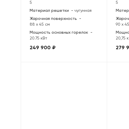
5
5
Материал решетки
-
чугунная
Матер
Жарочная поверхность
-
Жароч
88 х 45 см
90 х 4
Мощность основных горелок
-
Мощно
20.75 кВт
20,75 
249 900 ₽
279 