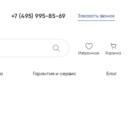
+7 (495) 995-85-69
Заказать звонок
+7 (495) 995-85-69
г. Мытищи, с 10 до 21
ежедневно с 10 до 21
info@c-grills.ru
Избранное
Корзина
а
Гарантия и сервис
Блог