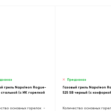
дзаказ
Предзаказ
ый гриль Napoleon Rogue-
Газовый гриль Napoleon R
 стальной (с ИК горелкой
525 SB черный (с конфоркой
ество основных горелок
-
Количество основных горе