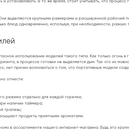
ь и устанавливать. В то же время, стоит учитывать, что процесс
 Они выделяются крупными размерами и расширенной рабочей по
лько блюд одновременно, используя, при необходимости, разную 
илей
асное использование моделей такого типа. Как только огонь в 
арианта, в процессе готовки не выделяется дым. Так что их можн
с, нет причин волноваться о том, что портативные модели созд
но отнести:
о режима отдельно для каждой горелки;
при наличии таймера;
ой трапезы;
насыщают продукты приятными ароматами.
ному в ассортименте нашего интернет-магазина. Будь это круп