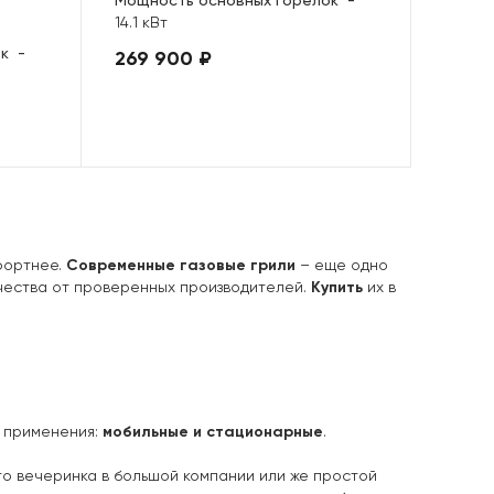
Мощность основных горелок
-
14.1 кВт
ок
-
269 900 ₽
фортнее.
Современные газовые грили
– еще одно
чества от проверенных производителей.
Купить
их в
и применения:
мобильные и стационарные
.
то вечеринка в большой компании или же простой