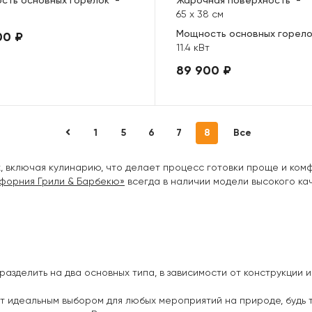
сть основных горелок
-
Жарочная поверхность
-
65 х 38 см
Мощность основных горел
00 ₽
11.4 кВт
89 900 ₽
1
5
6
7
8
Все
х, включая кулинарию, что делает процесс готовки проще и ком
форния Грили & Барбекю»
всегда в наличии модели высокого ка
дразделить на два основных типа, в зависимости от конструкции 
ут идеальным выбором для любых мероприятий на природе, будь 