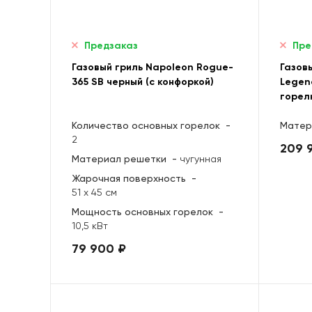
Предзаказ
Пре
Газовый гриль Napoleon Rogue-
Газов
365 SB черный (с конфоркой)
Legen
горелк
Количество основных горелок
-
Матер
2
209 
Материал решетки
-
чугунная
Жарочная поверхность
-
51 х 45 см
Мощность основных горелок
-
10,5 кВт
79 900 ₽