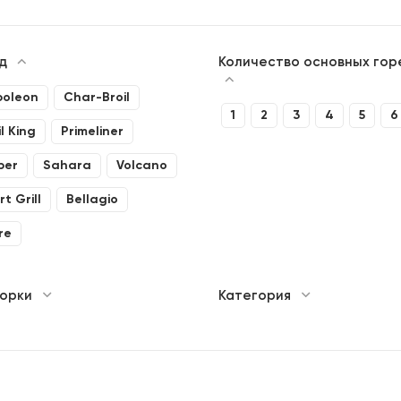
нд
Количество основных гор
oleon
Char-Broil
1
2
3
4
5
6
l King
Primeliner
ber
Sahara
Volcano
t Grill
Bellagio
re
орки
Категория