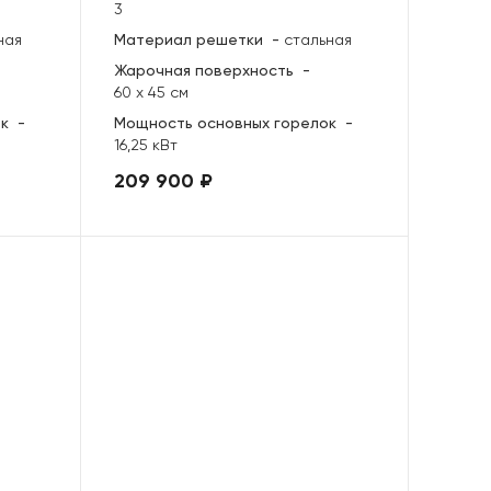
3
ная
Материал решетки
-
стальная
Жарочная поверхность
-
60 х 45 см
ок
-
Мощность основных горелок
-
16,25 кВт
209 900 ₽