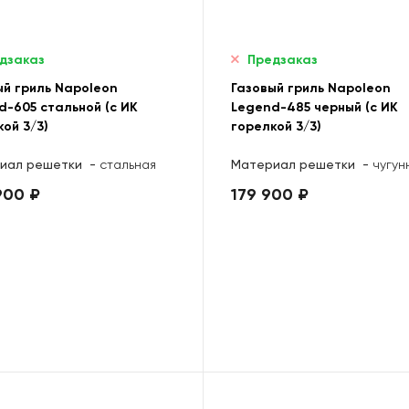
дзаказ
Предзаказ
ый гриль Napoleon
Газовый гриль Napoleon
d-605 стальной (с ИК
Legend-485 черный (с ИК
ой 3/3)
горелкой 3/3)
иал решетки
-
стальная
Материал решетки
-
чугун
900 ₽
179 900 ₽