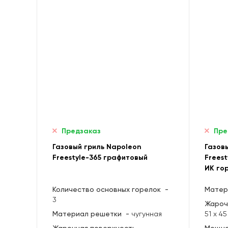
Предзаказ
Пре
Газовый гриль Napoleon
Газов
Freestyle-365 графитовый
Freest
ИК гор
Количество основных горелок
-
Матер
3
Жароч
Материал решетки
-
чугунная
51 х 45