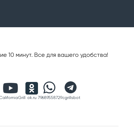
е 10 минут. Все для вашего удобства!
aliforniaGrill
ok.ru
79689558729
cgrillsbot