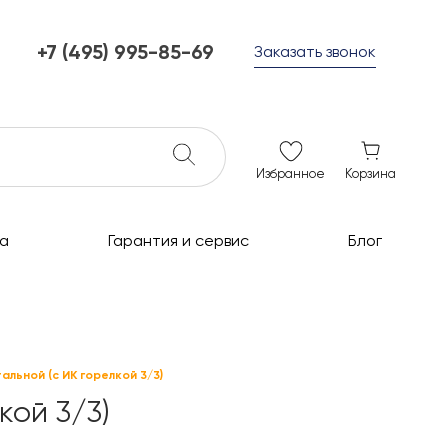
+7 (495) 995-85-69
Заказать звонок
+7 (495) 995-85-69
г. Мытищи, с 10 до 21
ежедневно с 10 до 21
info@c-grills.ru
Избранное
Корзина
а
Гарантия и сервис
Блог
льной (с ИК горелкой 3/3)
кой 3/3)