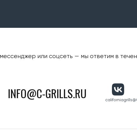
мессенджер или соцсеть — мы ответим в течени
INFO@C-GRILLS.RU
californiagrills
@C