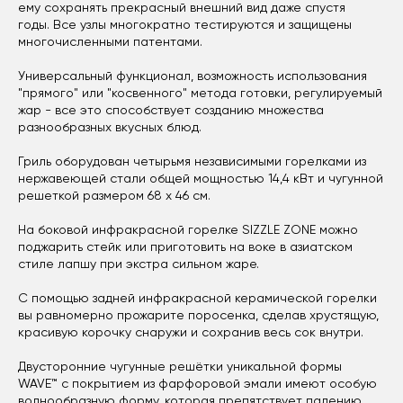
ему сохранять прекрасный внешний вид даже спустя
годы. Все узлы многократно тестируются и защищены
многочисленными патентами.
Универсальный функционал, возможность использования
"прямого" или "косвенного" метода готовки, регулируемый
жар - все это способствует созданию множества
разнообразных вкусных блюд.
Гриль оборудован четырьмя независимыми горелками из
нержавеющей стали общей мощностью 14,4 кВт и чугунной
решеткой размером 68 х 46 см.
На боковой инфракрасной горелке SIZZLE ZONE можно
поджарить стейк или приготовить на воке в азиатском
стиле лапшу при экстра сильном жаре.
С помощью задней инфракрасной керамической горелки
вы равномерно прожарите поросенка, сделав хрустящую,
красивую корочку снаружи и сохранив весь сок внутри.
Двусторонние чугунные решётки уникальной формы
WAVE™ с покрытием из фарфоровой эмали имеют особую
волнообразную форму, которая препятствует падению