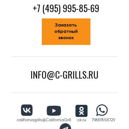
+7 (495) 995-85-69
Заказать
обратный
звонок
INFO@C-GRILLS.RU
californiagrills
@CaliforniaGrill
ok.ru
79689558729