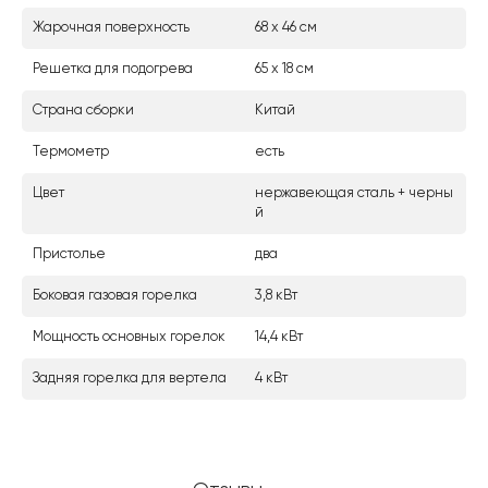
Жарочная поверхность
68 х 46 см
Решетка для подогрева
65 х 18 см
Страна сборки
Китай
Термометр
есть
Цвет
нержавеющая сталь + черны
й
Пристолье
два
Боковая газовая горелка
3,8 кВт
Мощность основных горелок
14,4 кВт
Задняя горелка для вертела
4 кВт