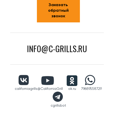
Заказать
обратный
звонок
INFO@C-GRILLS.RU
californiagrills
@CaliforniaGrill
ok.ru
79689558729
cgrillsbot