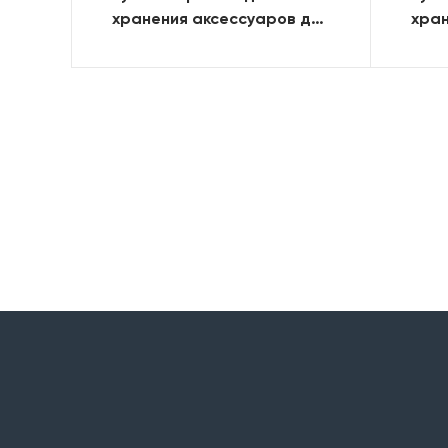
хранения аксессуаров для
хран
грилей серии Rogue,
грил
черная
ста