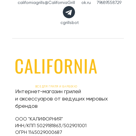
californiagrills
@CaliforniaGrill
ok.ru
79689558729
cgrillsbot
ВСЕ ДЛЯ ГРИЛЯ И БАРБЕКЮ
Интернет-магазин грилей
и аксессуаров от ведущих мировых
брендов
ООО "КАЛИФОРНИЯ"
ИНН/КПП 5029181863/502901001
ОГРН 1145029000687