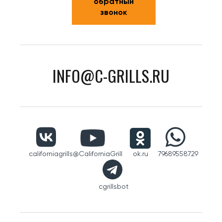
обратный
звонок
INFO@C-GRILLS.RU
californiagrills
@CaliforniaGrill
ok.ru
79689558729
cgrillsbot