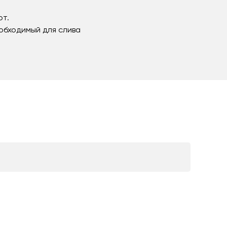
ют.
еобходимый для слива