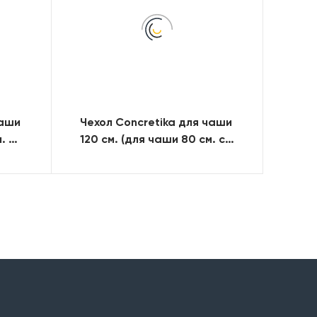
чаши
Чехол Concretika для чаши
. с
120 см. (для чаши 80 см. с
100)
2-мя столешницамии Р80)