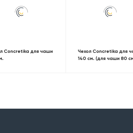
л Concretika для чаши
Чехол Concretika для 
м.
140 см. (для чаши 80 см
3-мя столешницамии Р