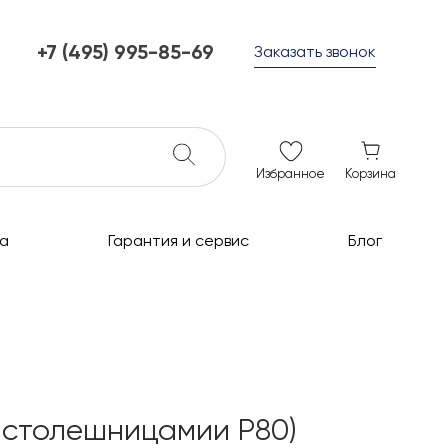
+7 (495) 995-85-69
Заказать звонок
+7 (495) 995-85-69
г. Мытищи, с 10 до 21
ежедневно с 10 до 21
info@c-grills.ru
Избранное
Корзина
а
Гарантия и сервис
Блог
мя столешницамии Р80)