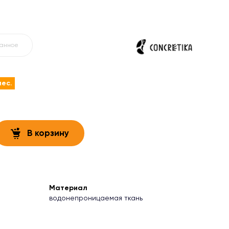
ранное
мес.
В корзину
Материал
водонепроницаемая ткань