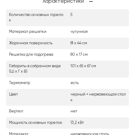
Характеристики
Количество основных горело
5
к
Материал решетки
чугунная
Жарочная поверхность
81 х 44 см
Решетка для подогрева
80 х 17 см
Габариты в собранном виде
101 х 65 х 67 см
(Ш х Г х В)
Термометр
есть
Цвет
черный + нержавеющая стал
ь
Вертел
нет
Мощность основных горелок
13,2 кВт
Материал
нержавеющая сталь