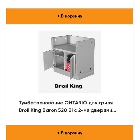
выдвижными ящиками (RAL)
+ В корзину
Тумба-основание ONTARIO для гриля
Broil King Baron 520 BI с 2-мя дверями
(нерж. сталь)
+ В корзину