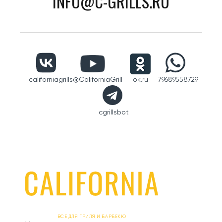
INFO@C-GRILLS.RU
californiagrills
@CaliforniaGrill
ok.ru
79689558729
cgrillsbot
ВСЕ ДЛЯ ГРИЛЯ И БАРБЕКЮ