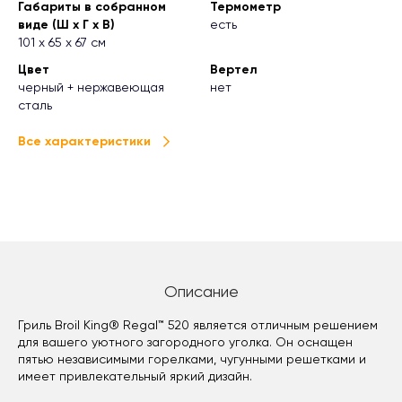
Габариты в собранном
Термометр
виде (Ш х Г х В)
есть
101 х 65 х 67 см
Цвет
Вертел
черный + нержавеющая
нет
сталь
Все характеристики
Описание
Гриль Broil King® Regal™ 520 является отличным решением
для вашего уютного загородного уголка. Он оснащен
пятью независимыми горелками, чугунными решетками и
имеет привлекательный яркий дизайн.