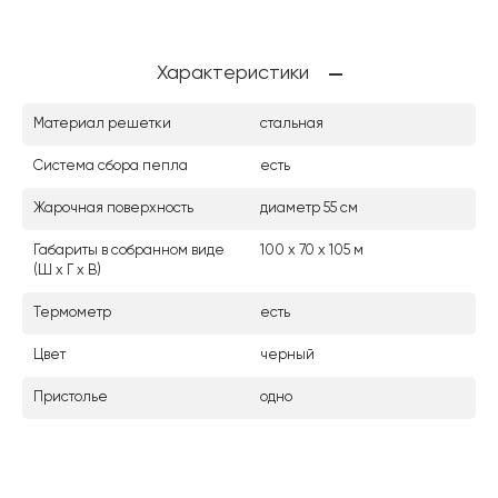
Характеристики
Материал решетки
стальная
Система сбора пепла
есть
Жарочная поверхность
диаметр 55 см
Габариты в собранном виде
100 х 70 х 105 м
(Ш х Г х В)
Термометр
есть
Цвет
черный
Пристолье
одно