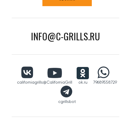
INFO@C-GRILLS.RU
californiagrills
@CaliforniaGrill
ok.ru
79689558729
cgrillsbot