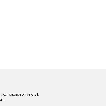
колпакового типа S1.
ем.