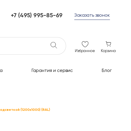
+7 (495) 995-85-69
Заказать звонок
+7 (495) 995-85-69
г. Мытищи, с 10 до 21
ежедневно с 10 до 21
info@c-grills.ru
Избранное
Корзина
а
Гарантия и сервис
Блог
одсветкой (1200x1000) (RAL)