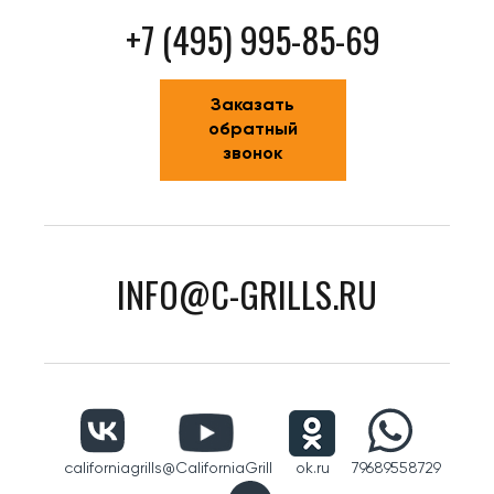
+7 (495) 995-85-69
Заказать
обратный
звонок
INFO@C-GRILLS.RU
californiagrills
@CaliforniaGrill
ok.ru
79689558729