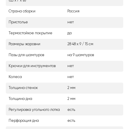
(Ш х Г х В)
Страна сборки
Россия
Пристолье
нет
Термостойкое покрытие
да
Размеры жаровни
28 48 х 9 / 15 см
Пазы для шампуров
на 9 шампуров
Крючки для инструментов
нет
Колеса
нет
Толщина стенок
2 мм
Толщина дна
2 мм
Регулировка угольного лотка
есть
Перфорация дна
есть