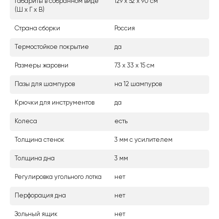
Габариты в собранном виде
129 х 52 х 90 см
(Ш х Г х В)
Страна сборки
Россия
Термостойкое покрытие
да
Размеры жаровни
73 х 33 х 15 см
Пазы для шампуров
на 12 шампуров
Крючки для инструментов
да
Колеса
есть
Толщина стенок
3 мм с усилителем
Толщина дна
3 мм
Регулировка угольного лотка
нет
Перфорация дна
нет
Зольный ящик
нет