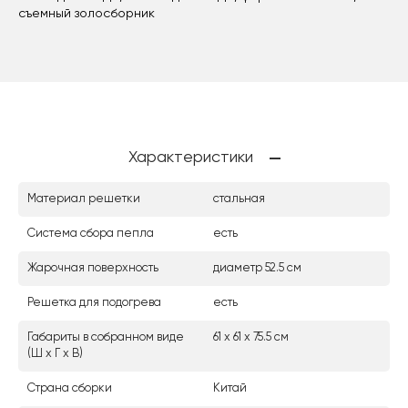
съемный золосборник
Характеристики
Материал решетки
стальная
Система сбора пепла
есть
Жарочная поверхность
диаметр 52.5 см
Решетка для подогрева
есть
Габариты в собранном виде
61 х 61 х 75.5 см
(Ш х Г х В)
Страна сборки
Китай