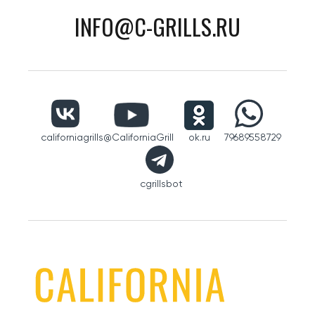
INFO@C-GRILLS.RU
californiagrills
@CaliforniaGrill
ok.ru
79689558729
cgrillsbot