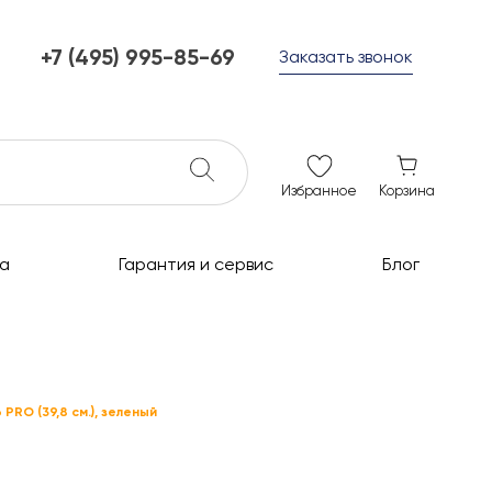
+7 (495) 995-85-69
Заказать звонок
+7 (495) 995-85-69
г. Мытищи, с 10 до 21
ежедневно с 10 до 21
info@c-grills.ru
Избранное
Корзина
а
Гарантия и сервис
Блог
 PRO (39,8 см.), зеленый