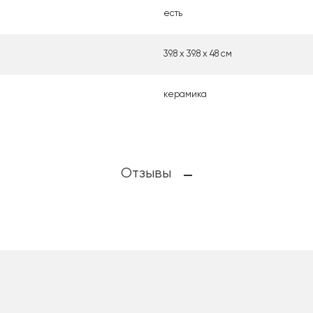
есть
39.8 х 39.8 х 48 см
керамика
Отзывы