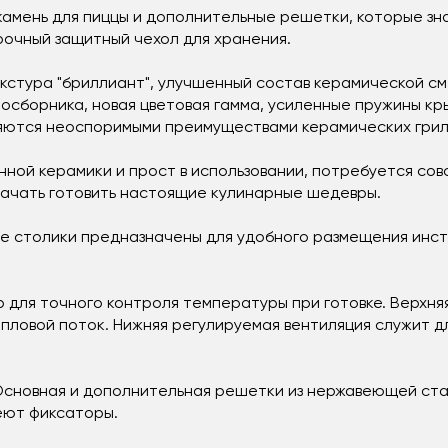
 камень для пиццы и дополнительные решетки, которые 
рочный защитный чехол для хранения.
екстура "бриллиант", улучшенный состав керамической см
лосборника, новая цветовая гамма, усиленные пружины кр
яются неоспоримыми преимуществами керамических грилей 
нной керамики и прост в использовании, потребуется сов
 начать готовить настоящие кулинарные шедевры.
е столики предназначены для удобного размещения инст
 для точного контроля температуры при готовке. Верхня
пловой поток. Нижняя регулируемая вентиляция служит 
 Основная и дополнительная решетки из нержавеющей ста
меют фиксаторы.