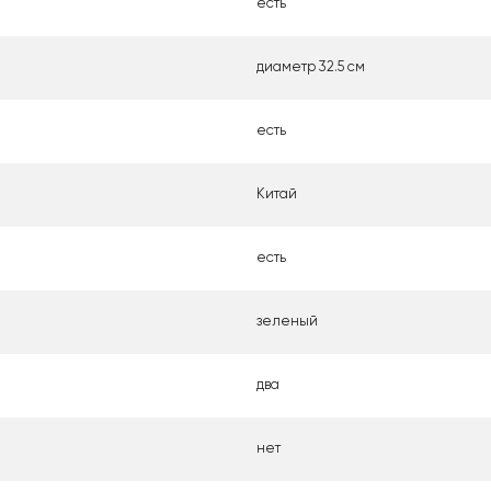
есть
диаметр 32.5 см
есть
Китай
есть
зеленый
два
нет