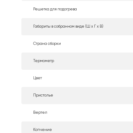
Решетка для подогрева
Габариты в собранном виде (Ш х Г х В)
Страна сборки
Термометр
Цвет
Пристолье
Вертел
Копчение