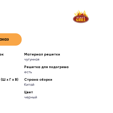
аказ
ок
Материал решетки
чугунная
Решетка для подогрева
есть
Ш х Г х В)
Страна сборки
Китай
Цвет
черный