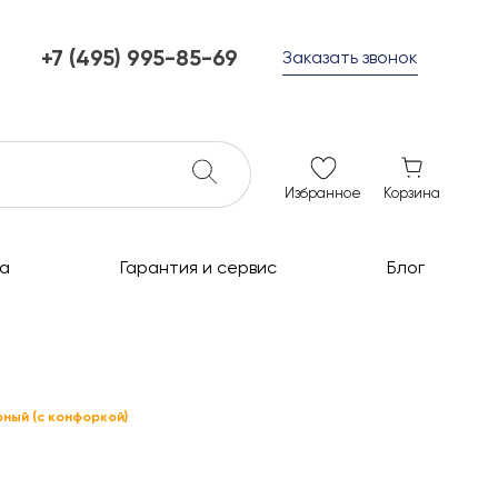
+7 (495) 995-85-69
Заказать звонок
+7 (495) 995-85-69
г. Мытищи, с 10 до 21
ежедневно с 10 до 21
info@c-grills.ru
Избранное
Корзина
а
Гарантия и сервис
Блог
ёрный (с конфоркой)