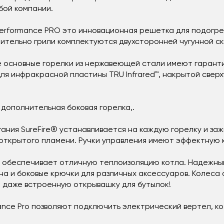
бой компании.
rformance PRO это инновационная решетка для подогрева 
ительно грили комплектуются двухсторонней чугунной с
 основные горелки из нержавеющей стали имеют гаранти
я инфракрасной пластины TRU Infrared™, накрытой сверх
 дополнительная боковая горелка,.
ания SureFire® устанавливается на каждую горелку и заж
 открытого пламени. Ручки управления имеют эффектную 
 обеспечивает отличную теплоизоляцию котла. Надежный
на и боковые крючки для различных аксессуаров. Колеса
 даже встроенную открывашку для бутылок!
ance Pro позволяют подключить электрический вертел, к