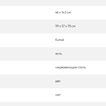
46 x 14.5 см
119 х 57 х 115 см
Китай
есть
нержавеющая сталь
два
нет