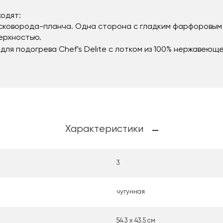
ходят:
я сковорода-планча. Одна сторона с гладким фарфоровым
ерхностью.
для подогрева Chef's Delite с лотком из 100% нержавеюще
Характеристики
3
чугунная
54.3 x 43.5 см