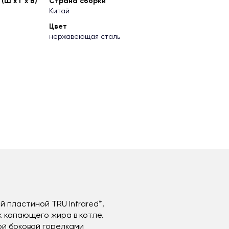
Ш х Г х В)
Страна сборки
Китай
Цвет
нержавеющая сталь
 пластиной TRU Infrared™,
 капающего жира в котле.
й боковой горелками