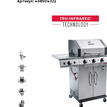
Артикул:
468504322