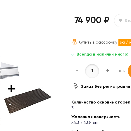
74 900 ₽
В и
Купить в рассрочку
за
/ 
Всегда в наличии много!
-
+
шт.
Заказ без регистрации
Количество основных горел
3
Жарочная поверхность
54.3 x 43.5 см