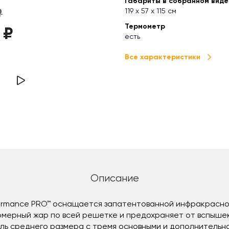
Габариты в собранном виде (
119 х 57 х 115 см
Термометр
есть
Все характеристики
Описание
formance PRO™ оснащается запатентованной инфракрасной
мерный жар по всей решетке и предохраняет от вспышек
ь среднего размера с тремя основными и дополнительно