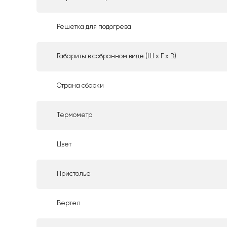
Решетка для подогрева
Габариты в собранном виде (Ш х Г х В)
Страна сборки
Термометр
Цвет
Пристолье
Вертел