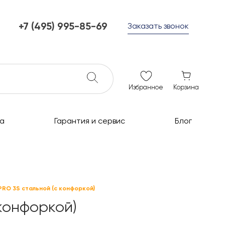
+7 (495) 995-85-69
Заказать звонок
+7 (495) 995-85-69
г. Мытищи, с 10 до 21
ежедневно с 10 до 21
info@c-grills.ru
Избранное
Корзина
а
Гарантия и сервис
Блог
PRO 3S стальной (с конфоркой)
 конфоркой)