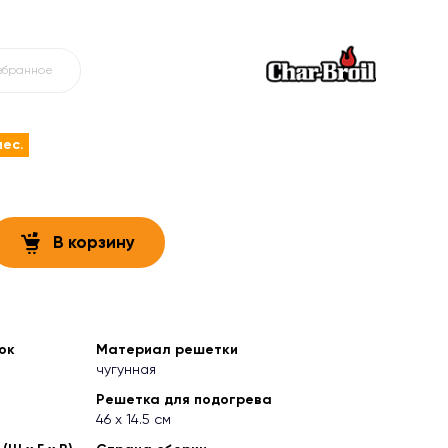
збранное
мес.
В корзину
ок
Материал решетки
чугунная
Решетка для подогрева
46 x 14.5 см