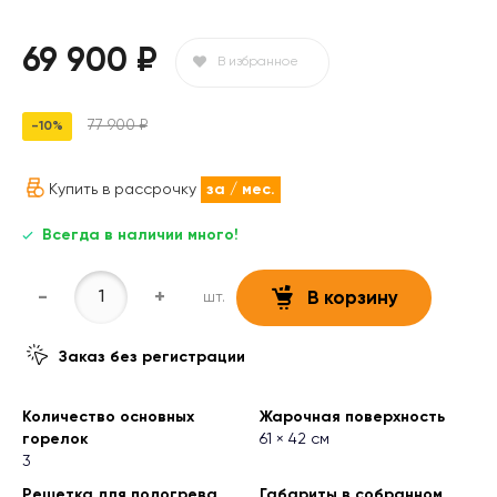
69 900 ₽
В избранное
77 900 ₽
-10%
Купить в рассрочку
за
/ мес.
Всегда в наличии много!
-
+
шт.
В корзину
Заказ без регистрации
Количество основных
Жарочная поверхность
горелок
61 × 42 см
3
Решетка для подогрева
Габариты в собранном