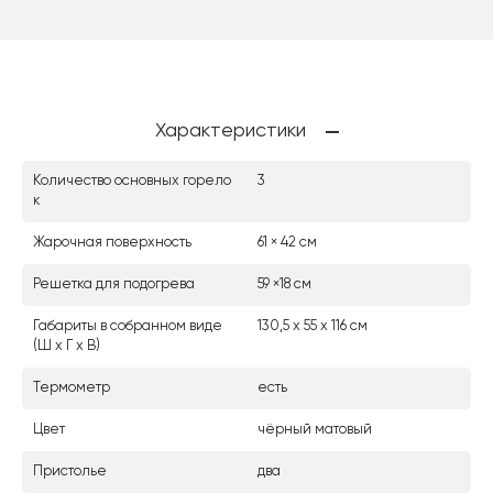
Характеристики
Количество основных горело
3
к
Жарочная поверхность
61 × 42 см
Решетка для подогрева
59 ×18 см
Габариты в собранном виде
130,5 х 55 х 116 см
(Ш х Г х В)
Термометр
есть
Цвет
чёрный матовый
Пристолье
два