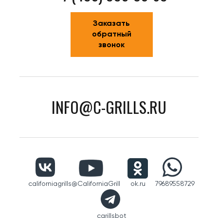
Заказать
обратный
звонок
INFO@C-GRILLS.RU
californiagrills
@CaliforniaGrill
ok.ru
79689558729
cgrillsbot