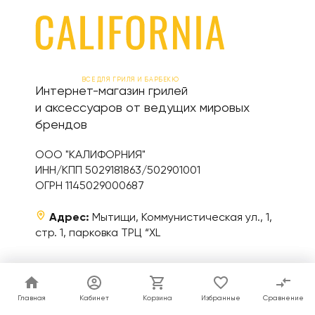
ВСЕ ДЛЯ ГРИЛЯ И БАРБЕКЮ
Интернет-магазин грилей
и аксессуаров от ведущих мировых
брендов
ООО "КАЛИФОРНИЯ"
ИНН/КПП 5029181863/502901001
ОГРН 1145029000687
Адрес:
Мытищи, Коммунистическая ул., 1,
стр. 1, парковка ТРЦ “XL
Телефон:
+7 (495) 995-85-69
WhatsApp:
+7 (968) 955-87-29
Главная
Главная
Кабинет
Кабинет
Корзина
Корзина
Избранные
Избранные
Сравнение
Сравнение
График работы:
пн-вс 10.00-21.00