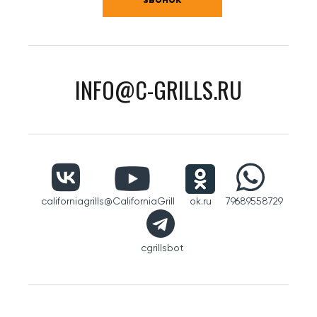
INFO@C-GRILLS.RU
californiagrills
@CaliforniaGrill
ok.ru
79689558729
cgrillsbot