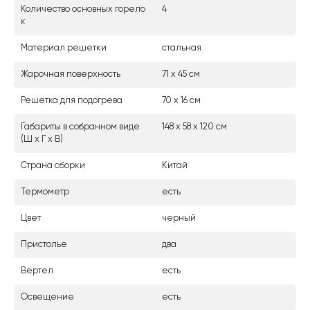
Количество основных горело
4
к
Материал решетки
стальная
Жарочная поверхность
71 х 45 см
Решетка для подогрева
70 х 16 см
Габариты в собранном виде
148 х 58 х 120 см
(Ш х Г х В)
Страна сборки
Китай
Термометр
есть
Цвет
черный
Пристолье
два
Вертел
есть
Освещение
есть