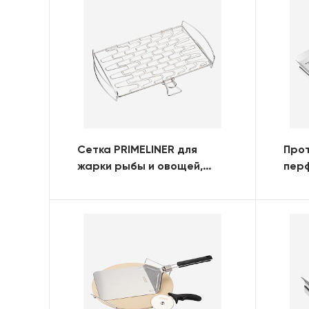
Сетка PRIMELINER для
Прот
жарки рыбы и овощей,
пер
большая
пря