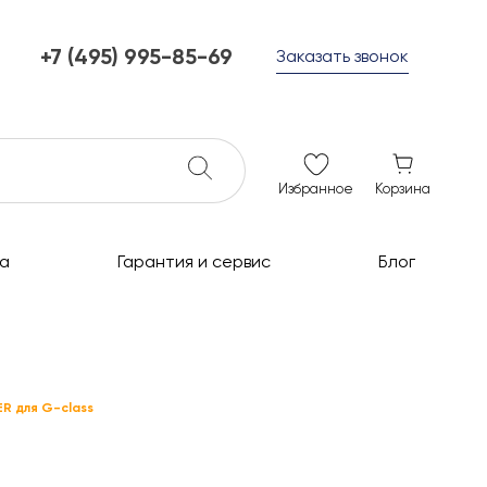
+7 (495) 995-85-69
Заказать звонок
+7 (495) 995-85-69
г. Мытищи, с 10 до 21
ежедневно с 10 до 21
info@c-grills.ru
Избранное
Корзина
а
Гарантия и сервис
Блог
R для G-class