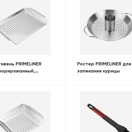
ивень PRIMELINER
Ростер PRIMELINER для
форированный,
запекания курицы
моугольный