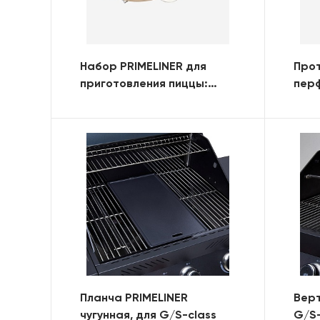
Набор PRIMELINER для
Прот
приготовления пиццы:
пер
камень, лопатка, нож-
ква
колесо
Планча PRIMELINER
Верт
чугунная, для G/S-class
G/S-