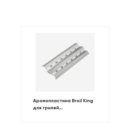
Аромопластина Broil King
для грилей
Soverign/Signet/Monarch/Royal