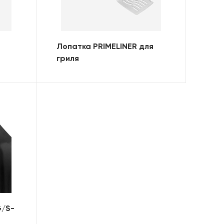
Лопатка PRIMELINER для
гриля
G/S-